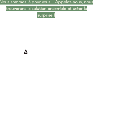
Nous sommes là pour vous... Appelez-nous, nous
trouverons la solution ensemble et créer la
surprise !
A
A PROPOS DE NOUS