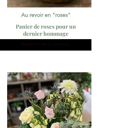
Au revoir en "roses"
Panier de roses pour un
dernier hommage
Roses en deux couleurs,
gypsophile,
œillets et eucalyptus
viennent décorer un panier en
osier.