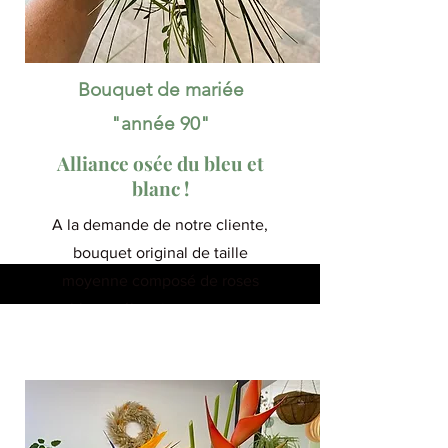
Bouquet de mariée
"année 90"
Alliance osée du bleu et
blanc !
A la demande de notre cliente,
bouquet original de taille
moyenne composé de roses
bleues électriques et rose
"avalanches" crèmes, gypsophile
et feuillage. Effet wahouu garanti !