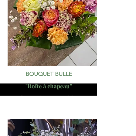
BOUQUET BULLE
"Boîte à chapeau"
Roses,
œillets, gypsophile,
feuillage composés dans une
boîte en carton recyclé