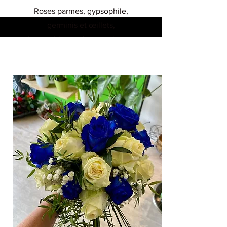
Roses parmes, gypsophile,
germinis et œillets,
chrysanthèmes deux couleurs et
eucalyptus réunis en une
couronne "oasis"