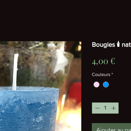
Bougies 🕯 nat
Prix
4,00 €
Couleurs
*
Quantité
*
Ajouter au pa