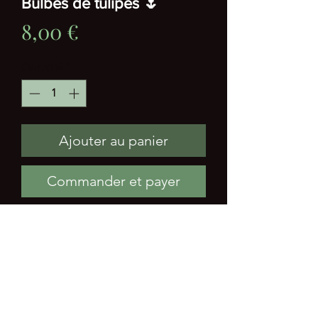
Bulbes de tulipes 🌷
Prix
8,00 €
Quantité
*
Ajouter au panier
Commander et payer
Pot de 12cm de bulbes de tulipes 🌷
À repiquer ou déposer dans un cache-
pot ou jardinière
Une touche de couleurs pour un
printemps lumineux !
Diverses couleurs disponibles