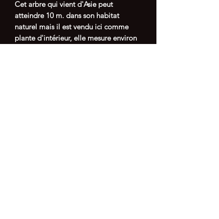
Cet arbre qui vient d'Asie peut
atteindre 10 m. dans son habitat
naturel mais il est vendu ici comme
plante d'intérieur, elle mesure environ
35cm et on dirait un bonzaï avec une
belle écorce grise et elle ressemble
tout à fait à un arbre mais ne
dépassera pas 1 m de haut et ne
fleurira certainement pas cultivée en
pot. C'est une plante tropicale, aimant
les ambiances chaudes et humides et
une température comprise entre 24°
l'été et 15° l'hiver.
Diamètre pot céramique 12cm
Dispo en noir ou blanc
Conseils d’entretien
Lumière : elle apprécie la lumière vive